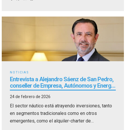
NOTICIAS
Entrevista a Alejandro Sáenz de San Pedro,
conseller de Empresa, Autónomos y Energía
del Govern de les Illes Balears y organizador
24 de febrero de 2026
del Palma International Boat Show
El sector náutico está atrayendo inversiones, tanto
en segmentos tradicionales como en otros
emergentes, como el alquiler-charter de
embarcaciones.