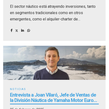
El sector náutico está atrayendo inversiones, tanto
en segmentos tradicionales como en otros
emergentes, como el alquiler-charter de
embarcaciones.
NOTICIAS
Entrevista a Joan Vilaró, Jefe de Ventas de
la División Náutica de Yamaha Motor Europa
NV