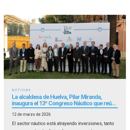
NOTICIAS
La alcaldesa de Huelva, Pilar Miranda,
inaugura el 13º Congreso Náutico que reúne
a la comunidad náutica en Casa Colón
12 de marzo de 2026
El sector náutico está atrayendo inversiones, tanto