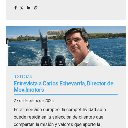
gerente de la Agencia de Desarrollo de las Illes
Balears (ADR Balears) de la Conselleria de
Empresa, Empleo y Energia, organizadores del
Palma International Boat Show.
NOTICIAS
Entrevista a Carlos Echevarría, Director de
Movilmotors
27 de febrero de 2025
En el mercado europeo, la competitividad sólo
puede residir en la selección de clientes que
compartan la misión y valores que aporte la