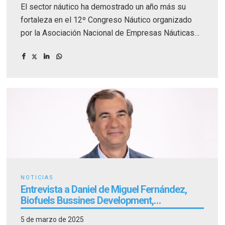
El sector náutico ha demostrado un año más su
fortaleza en el 12º Congreso Náutico organizado
por la Asociación Nacional de Empresas Náuticas
(ANEN), celebrado los días 13 y 14 de marzo en el
Auditorio Edgar Neville de Málaga.
NOTICIAS
Entrevista a Daniel de Miguel Fernández,
Biofuels Bussines Development,
Technology, Regulation & Advocacy de
5 de marzo de 2025
Moeve