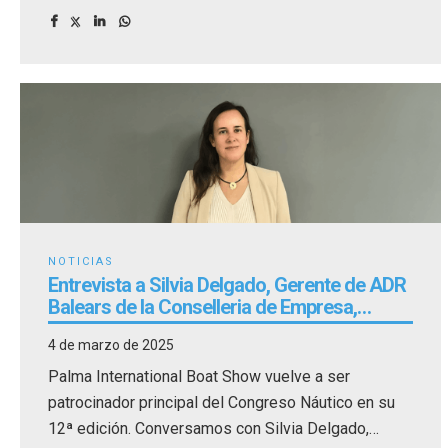
oficial contará con la presencia de importantes
personalidades de las administraciones
autonómicas y locales.
NOTICIAS
Entrevista a Silvia Delgado, Gerente de ADR
Balears de la Conselleria de Empresa,
Empleo y Energía
4 de marzo de 2025
Palma International Boat Show vuelve a ser
patrocinador principal del Congreso Náutico en su
12ª edición. Conversamos con Silvia Delgado,