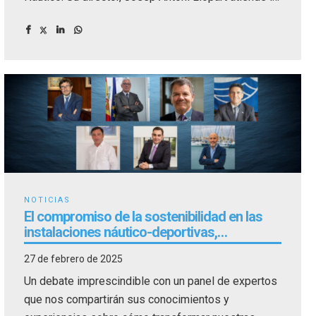
entrevista para nuestra sección de noticias.
NOTICIAS
El compromiso de la sostenibilidad en las
instalaciones náutico-deportivas,
protagonista de unos de los debates del
27 de febrero de 2025
Congreso Náutico
Un debate imprescindible con un panel de expertos
que nos compartirán sus conocimientos y