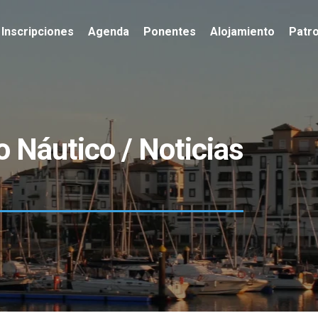
Inscripciones
Agenda
Ponentes
Alojamiento
Patr
o Náutico / Noticias