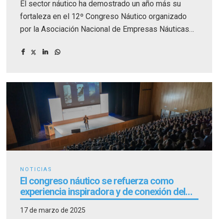
El sector náutico ha demostrado un año más su
fortaleza en el 12º Congreso Náutico organizado
por la Asociación Nacional de Empresas Náuticas
(ANEN), celebrado los días 13 y 14 de marzo en el
Auditorio Edgar Neville de Málaga.
NOTICIAS
El congreso náutico se refuerza como
experiencia inspiradora y de conexión del
sector
17 de marzo de 2025