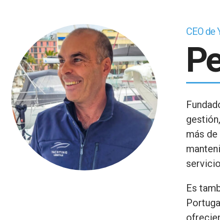
CEO de Y
P
Fundado
gestión
más de 
manteni
servicio
Es tamb
Portuga
ofrecie