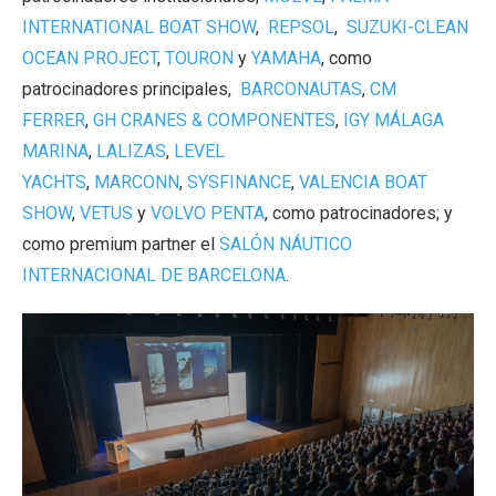
INTERNATIONAL BOAT SHOW
,
REPSOL
,
SUZUKI-CLEAN
OCEAN PROJECT
,
TOURON
y
YAMAHA
, como
patrocinadores principales,
BARCONAUTAS
,
CM
FERRER
,
GH CRANES & COMPONENTES
,
IGY MÁLAGA
MARINA
,
LALIZAS
,
LEVEL
YACHTS
,
MARCONN
,
SYSFINANCE
,
VALENCIA BOAT
SHOW
,
VETUS
y
VOLVO PENTA
, como patrocinadores; y
como premium partner el
SALÓN NÁUTICO
INTERNACIONAL DE BARCELONA
.